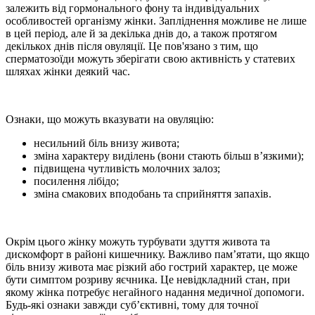
залежить від гормонального фону та індивідуальних
особливостей організму жінки. Запліднення можливе не лише
в цей період, але й за декілька днів до, а також протягом
декількох днів після овуляції. Це пов'язано з тим, що
сперматозоїди можуть зберігати свою активність у статевих
шляхах жінки деякий час.
Ознаки, що можуть вказувати на овуляцію:
несильний біль внизу живота;
зміна характеру виділень (вони стають більш в’язкими);
підвищена чутливість молочних залоз;
посилення лібідо;
зміна смакових вподобань та сприйняття запахів.
Окрім цього жінку можуть турбувати здуття живота та
дискомфорт в районі кишечнику. Важливо пам’ятати, що якщо
біль внизу живота має різкий або гострий характер, це може
бути симптом розриву яєчника. Це невідкладний стан, при
якому жінка потребує негайного надання медичної допомоги.
Будь-які ознаки завжди суб’єктивні, тому для точної