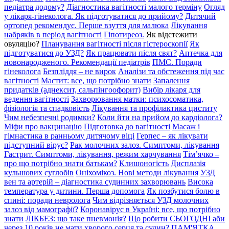
педіатра додому?
Діагностика вагітності малого терміну
Огляд
у лікаря-гінеколога. Як підготуватися до прийому?
Дитячий
ортопед рекомендує. Перше взуття для малюка
Лікування
набряків в період вагітності
Гіпотиреоз.
Як відстежити
овуляцію?
Планування вагітності після гістероскопії
Як
підготуватися до УЗД?
Як працювати після свят?
Аптечка для
новонародженого. Рекомендації педіатрів
ПМС. Поради
гінеколога
Безпліддя – не вирок
Аналізи та обстеження під час
вагітності
Мастит: все, що потрібно знати
Запалення
придатків (аднексит, сальпінгоофорит)
Вибір лікаря для
ведення вагітності
Захворювання матки: психосоматика,
фізіологія та спадковість
Лікування та профілактика циститу
Чим небезпечні родимки?
Коли йти на прийом до кардіолога?
Міфи про вакцинацію
Підготовка до вагітності
Масаж і
гімнастика в ранньому дитячому віці
Герпес – як лікувати
підступний вірус?
Рак молочних залоз. Симптоми, лікування
Гастрит. Симптоми, лікування, режим харчування
Тім’ячко –
про що потрібно знати батькам?
Клишоногість
Дисплазія
кульшових суглобів
Оніхомікоз. Нові методи лікування
УЗД
вен та артерій – діагностика судинних захворювань
Висока
температура у дитини. Перша допомога
Як позбутися болю в
спині: поради невролога
Чим відрізняється УЗД молочних
залоз від мамографії?
Коронавірус в Україні: все, що потрібно
знати
ЛІКБЕЗ: що таке пневмонія?
Що робити СЬОГОДНІ аби
через 10 років не мати хворого серця та судин?
ПАМ'ЯТКА