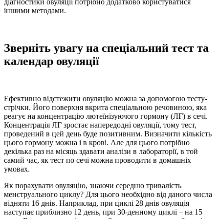
діагностики овуляції потрібно додатково користуватися
іншими методами.
Зверніть увагу на спеціальний тест та
календар овуляції
Ефективно відстежити овуляцію можна за допомогою тесту-
стрічки. Його поверхня вкрита спеціальною речовиною, яка
реагує на концентрацію лютеїнізуючого гормону (ЛГ) в сечі.
Концентрація ЛГ зростає напередодні овуляції, тому тест,
проведений в цей день буде позитивним. Визначити кількість
цього гормону можна і в крові. Але для цього потрібно
декілька раз на місяць здавати аналізи в лабораторії, в той
самий час, як тест по сечі можна проводити в домашніх
умовах.
Як порахувати овуляцію, знаючи середню тривалість
менструального циклу? Для цього необхідно від даного числа
відняти 16 днів. Наприклад, при циклі 28 днів овуляція
наступає приблизно 12 день, при 30-денному циклі – на 15