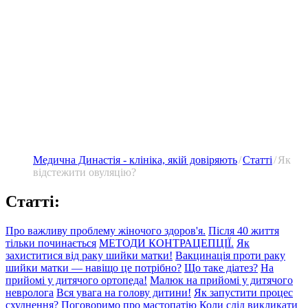
Медична Династія - клініка, якій довіряють
Статті
Як
відстежити овуляцію?
Статті:
Про важливу проблему жіночого здоров'я.
Після 40 життя
тільки починається
МЕТОДИ КОНТРАЦЕПЦІЇ.
Як
захиститися від раку шийки матки!
Вакцинація проти раку
шийки матки — навіщо це потрібно?
Що таке діатез?
На
прийомі у дитячого ортопеда!
Малюк на прийомі у дитячого
невролога
Вся увага на голову дитини!
Як запустити процес
схуднення?
Поговоримо про мастопатію
Коли слід викликати