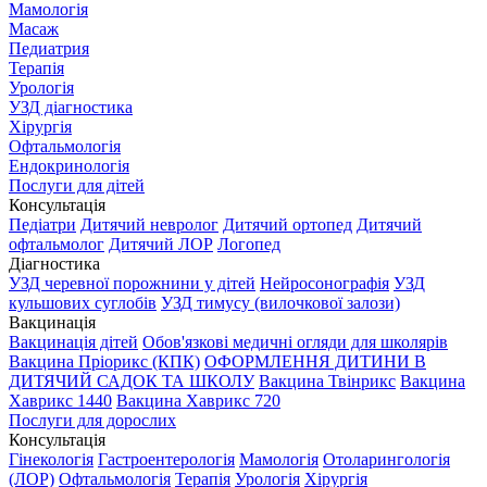
Мамологія
Масаж
Педиатрия
Терапія
Урологія
УЗД діагностика
Хірургія
Офтальмологія
Ендокринологія
Послуги для дітей
Консультація
Педіатри
Дитячий невролог
Дитячий ортопед
Дитячий
офтальмолог
Дитячий ЛОР
Логопед
Діагностика
УЗД черевної порожнини у дітей
Нейросонографія
УЗД
кульшових суглобів
УЗД тимусу (вилочкової залози)
Вакцинація
Вакцинація дітей
Обов'язкові медичні огляди для школярів
Вакцина Пріорикс (КПК)
ОФОРМЛЕННЯ ДИТИНИ В
ДИТЯЧИЙ САДОК ТА ШКОЛУ
Вакцина Твінрикс
Вакцина
Хаврикс 1440
Вакцина Хаврикс 720
Послуги для дорослих
Консультація
Гінекологія
Гастроентерологія
Мамологія
Отоларингологія
(ЛОР)
Офтальмологія
Терапія
Урологія
Хірургія