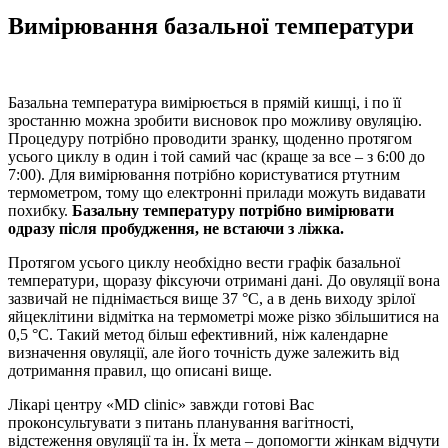
Вимірювання базальної температури
Базальна температура вимірюється в прямій кишці, і по її
зростанню можна зробити висновок про можливу овуляцію.
Процедуру потрібно проводити зранку, щоденно протягом
усього циклу в один і той самий час (краще за все – з 6:00 до
7:00). Для вимірювання потрібно користуватися ртутним
термометром, тому що електронні прилади можуть видавати
похибку.
Базальну температуру потрібно вимірювати
одразу після пробудження, не встаючи з ліжка.
Протягом усього циклу необхідно вести графік базальної
температури, щоразу фіксуючи отримані дані. До овуляції вона
зазвичай не піднімається вище 37 °C, а в день виходу зрілої
яйцеклітини відмітка на термометрі може різко збільшитися на
0,5 °C. Такий метод більш ефективний, ніж календарне
визначення овуляції, але його точність дуже залежить від
дотримання правил, що описані вище.
Лікарі центру «MD clinic» завжди готові Вас
проконсультувати з питань планування вагітності,
відстеження овуляції та ін. Їх мета – допомогти жінкам відчути