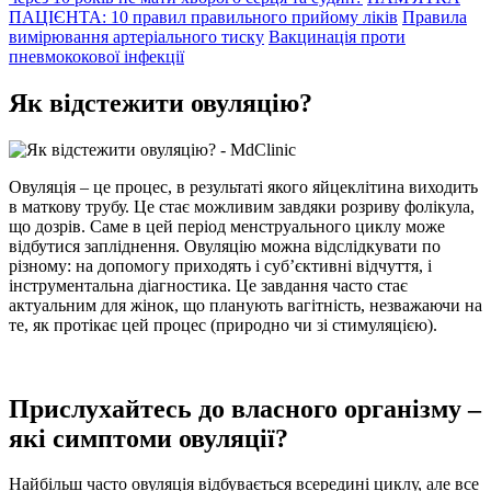
ПАЦІЄНТА: 10 правил правильного прийому ліків
Правила
вимірювання артеріального тиску
Вакцинація проти
пневмококової інфекції
Як відстежити овуляцію?
Овуляція – це процес, в результаті якого яйцеклітина виходить
в маткову трубу. Це стає можливим завдяки розриву фолікула,
що дозрів. Саме в цей період менструального циклу може
відбутися запліднення. Овуляцію можна відслідкувати по
різному: на допомогу приходять і суб’єктивні відчуття, і
інструментальна діагностика. Це завдання часто стає
актуальним для жінок, що планують вагітність, незважаючи на
те, як протікає цей процес (природно чи зі стимуляцією).
Прислухайтесь до власного організму –
які симптоми овуляції?
Найбільш часто овуляція відбувається всередині циклу, але все