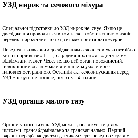
УЗД нирок та сечового міхура
Спеціальної підготовки до УЗД нирок не існує. Якщо це
дослідження проводиться в комплексі з обстеженням органів
черевної порожнини, то пацієнт має прийти натщесерце.
Перед ультразвуковим дослідженням сечового міхура потрібно
випити приблизно 1 – 1,5 л рідини протягом години та не
відвідувати туалет. Через те, що цей орган порожнистий,
повноцінний огляд можливий лише за умови його
наповненості рідиною. Останній акт сечовипускання перед
УЗД має бути не пізніше, ніж за 3 – 4 години.
УЗД органів малого тазу
Органи малого тазу на УЗД можна досліджувати двома
шляхами: трансабдомінально та трансвагінально. Перший
варіант передбачає доступ датчиком через передню черевну