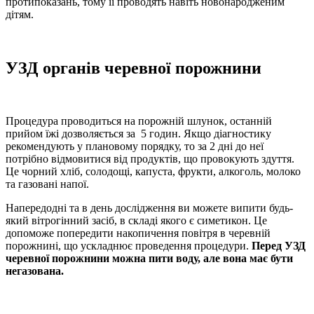
протипоказань, тому її проводять навіть новонародженим
дітям.
УЗД органів черевної порожнини
Процедура проводиться на порожній шлунок, останній
прийом їжі дозволяється за 5 годин. Якщо діагностику
рекомендують у плановому порядку, то за 2 дні до неї
потрібно відмовитися від продуктів, що провокують здуття.
Це чорний хліб, солодощі, капуста, фрукти, алкоголь, молоко
та газовані напої.
Напередодні та в день дослідження ви можете випити будь-
який вітрогінний засіб, в складі якого є симетикон. Це
допоможе попередити накопичення повітря в черевній
порожнині, що ускладнює проведення процедури.
Перед УЗД
черевної порожнини можна пити воду, але вона має бути
негазована.