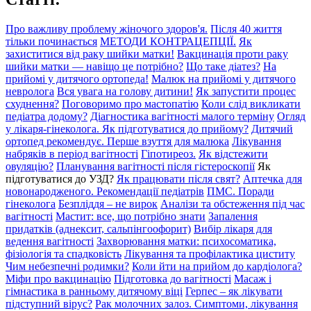
Про важливу проблему жіночого здоров'я.
Після 40 життя
тільки починається
МЕТОДИ КОНТРАЦЕПЦІЇ.
Як
захиститися від раку шийки матки!
Вакцинація проти раку
шийки матки — навіщо це потрібно?
Що таке діатез?
На
прийомі у дитячого ортопеда!
Малюк на прийомі у дитячого
невролога
Вся увага на голову дитини!
Як запустити процес
схуднення?
Поговоримо про мастопатію
Коли слід викликати
педіатра додому?
Діагностика вагітності малого терміну
Огляд
у лікаря-гінеколога. Як підготуватися до прийому?
Дитячий
ортопед рекомендує. Перше взуття для малюка
Лікування
набряків в період вагітності
Гіпотиреоз.
Як відстежити
овуляцію?
Планування вагітності після гістероскопії
Як
підготуватися до УЗД?
Як працювати після свят?
Аптечка для
новонародженого. Рекомендації педіатрів
ПМС. Поради
гінеколога
Безпліддя – не вирок
Аналізи та обстеження під час
вагітності
Мастит: все, що потрібно знати
Запалення
придатків (аднексит, сальпінгоофорит)
Вибір лікаря для
ведення вагітності
Захворювання матки: психосоматика,
фізіологія та спадковість
Лікування та профілактика циститу
Чим небезпечні родимки?
Коли йти на прийом до кардіолога?
Міфи про вакцинацію
Підготовка до вагітності
Масаж і
гімнастика в ранньому дитячому віці
Герпес – як лікувати
підступний вірус?
Рак молочних залоз. Симптоми, лікування