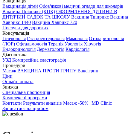
Вакцинація
Вакцинація дітей
Обов'язкові медичні огляди для школярів
Вакцина Пріорикс (КПК)
ОФОРМЛЕННЯ ДИТИНИ В
ДИТЯЧИЙ САДОК ТА ШКОЛУ
Вакцина Твінрикс
Вакцина
Хаврикс 1440
Вакцина Хаврикс 720
Послуги для дорослих
Консультація
Гінекологія
Гастроентерологія
Мамологія
Отоларингологія
(ЛОР)
Офтальмологія
Терапія
Урологія
Хірургія
Ендокринологія
Дерматологія
Кардіологія
Діагностика
УЗД
Компресійна еластографія
Процедури
Масаж
ВАКЦИНА ПРОТИ ГРИПУ Ваксігрип
Ціни
Онлайн оплата
Знижка
Спеціальна пропозиція
Комплексні програми
Контакти
Результати аналізів
Масаж -50% | MD Clinic
Записатися на прийом