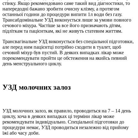
стінку. Якщо рекомендовано саме такий вид діагностики, то
напередодні бажано зробити очисну клізму, а протягом
останньої години до процедури випити 1л води без газу.
Трансабдомінальне УЗД виконується лише за умови повного
сечового міхура. Частіше за все його призначають дітям,
підліткам та пацієнткам, які не живуть статевим життям.
Трансвагінальне УЗД виконується без спеціальної підготовки,
але перед ним пацієнтці потрібно сходити в туалет, щоб
сечовий міхур був пустий. В деяких випадках лікар може
порекомендувати пройти це обстеження на якийсь певний
день менструального циклу.
УЗД молочних залоз
УЗД молочних залоз, як правило, проводиться на 7 – 14 день
циклу, хоча в деяких випадках ці терміни лікар може
рекомендувати індивідуально. Спеціальної підготовки до
процедури немає, УЗД проводиться незалежно від прийому
їжі або часу доби.