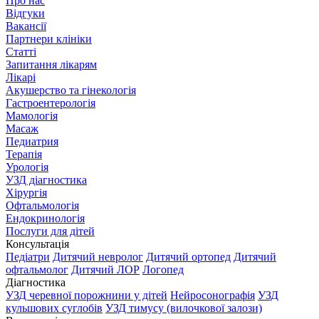
Про нас
Відгуки
Вакансії
Партнери клініки
Статті
Запитання лікарям
Лікарі
Акушерство та гінекологія
Гастроентерологія
Мамологія
Масаж
Педиатрия
Терапія
Урологія
УЗД діагностика
Хірургія
Офтальмологія
Ендокринологія
Послуги для дітей
Консультація
Педіатри
Дитячий невролог
Дитячий ортопед
Дитячий
офтальмолог
Дитячий ЛОР
Логопед
Діагностика
УЗД черевної порожнини у дітей
Нейросонографія
УЗД
кульшових суглобів
УЗД тимусу (вилочкової залози)