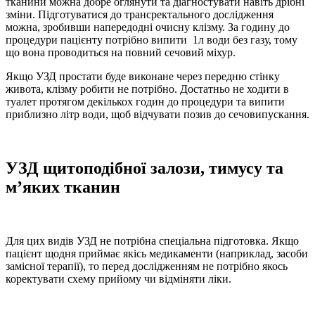
тканини можна добре оглянути та діагностувати навіть дрібні
зміни. Підготуватися до трансректального дослідження
можна, зробивши напередодні очисну клізму. За годину до
процедури пацієнту потрібно випити 1л води без газу, тому
що вона проводиться на повний сечовий міхур.
Якщо УЗД простати буде виконане через передню стінку
живота, клізму робити не потрібно. Достатньо не ходити в
туалет протягом декількох годин до процедури та випити
приблизно літр води, щоб відчувати позив до сечовипускання.
УЗД щитоподібної залози, тимусу та
м’яких тканин
Для цих видів УЗД не потрібна спеціальна підготовка. Якщо
пацієнт щодня приймає якісь медикаменти (наприклад, засоби
замісної терапії), то перед дослідженням не потрібно якось
коректувати схему прийому чи відміняти ліки.