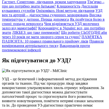
Гастрит. Симптоми, лікування, режим харчування
Тім’ячко –
про що потрібно знати батькам?
Клишоногість
Дисплазія
кульшових суглобів
Оніхомікоз. Нові методи лікування
УЗД
вен та артерій – діагностика судинних захворювань
Висока
температура у дитини. Перша допомога
Як позбутися болю в
спині: поради невролога
Чим відрізняється УЗД молочних
залоз від мамографії?
Коронавірус в Україні: все, що потрібно
знати
ЛІКБЕЗ: що таке пневмонія?
Що робити СЬОГОДНІ аби
через 10 років не мати хворого серця та судин?
ПАМ'ЯТКА
ПАЦІЄНТА: 10 правил правильного прийому ліків
Правила
вимірювання артеріального тиску
Вакцинація проти
пневмококової інфекції
Як підготуватися до УЗД?
УЗД – це безпечний і інформативний метод дослідження
органів та тканин. Під час процедури лікар завдяки
використанню ультразвукових хвиль отримує зображення. За
допомогою такої діагностики можна діагностувати
патологічний процес та спрогнозувати його розвиток,
виявити новоутворення, помітити непрямі ознаки запалення
та ін. До проведення УЗ-діагностики практично немає