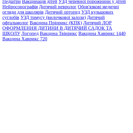
Педіатри
Вакцинація дітей
УЗД черевної порожнини у дітей
Нейросонографія
Дитячий невролог
Обов'язкові медичні
огляди для школярів
Дитячий ортопед
УЗД кульшових
суглобів
УЗД тимусу (вилочкової залози)
Дитячий
офтальмолог
Вакцина Пріорикс (КПК)
Дитячий ЛОР
ОФОРМЛЕННЯ ДИТИНИ В ДИТЯЧИЙ САДОК ТА
ШКОЛУ
Логопед
Вакцина Твінрикс
Вакцина Хаврикс 1440
Вакцина Хаврикс 720