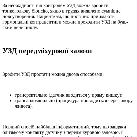
За необхідності під контролем УЗД можна зробити
тонкоголкову біопсію, якщо в грудях виявлено сумнівне
новоутворення. Пацієнткам, що постійно приймають
гормональні контрацептиви можна проходити УЗД на будь-
який день циклу.
УЗД передміхурової залози
Зробити УЗД простати можна двома способами:
трансректально (датчик вводиться у пряму кишку);
трансабдомінально (процедура проводиться через шкіру
живота).
Перший спосіб найбільш інформативний, тому що завдяки
близькому контакту датчику з передміхуровою залозою, її