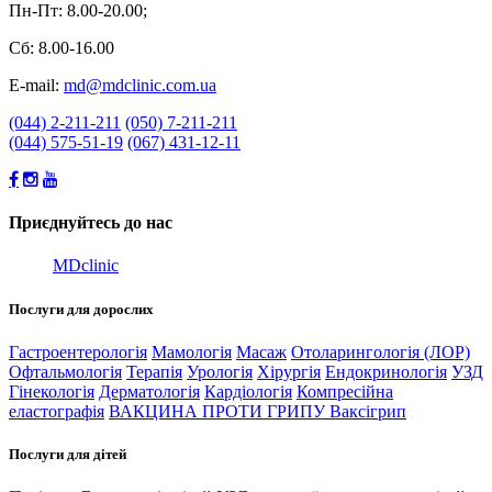
Пн-Пт: 8.00-20.00;
Сб: 8.00-16.00
E-mail:
md@mdclinic.com.ua
(044) 2-211-211
(050) 7-211-211
(044) 575-51-19
(067) 431-12-11
Приєднуйтесь до нас
MDclinic
Послуги для дорослих
Гастроентерологія
Мамологія
Масаж
Отоларингологія (ЛОР)
Офтальмологія
Терапія
Урологія
Хірургія
Ендокринологія
УЗД
Гінекологія
Дерматологія
Кардіологія
Компресійна
еластографія
ВАКЦИНА ПРОТИ ГРИПУ Ваксігрип
Послуги для дітей