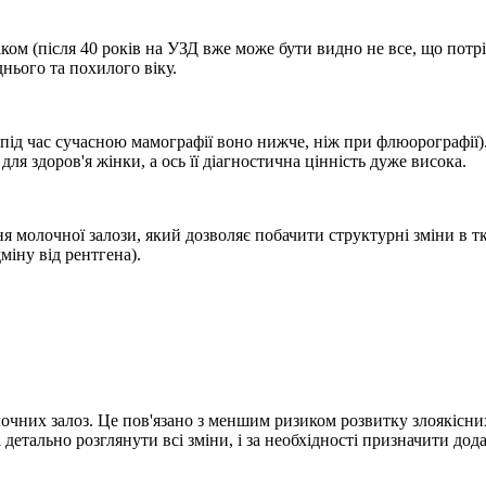
віком (після 40 років на УЗД вже може бути видно не все, що потр
нього та похилого віку.
ід час сучасною мамографії воно нижче, ніж при флюорографії). 
ля здоров'я жінки, а ось її діагностична цінність дуже висока.
 молочної залози, який дозволяє побачити структурні зміни в т
міну від рентгена).
лочних залоз. Це пов'язано з меншим ризиком розвитку злоякісн
етально розглянути всі зміни, і за необхідності призначити дод