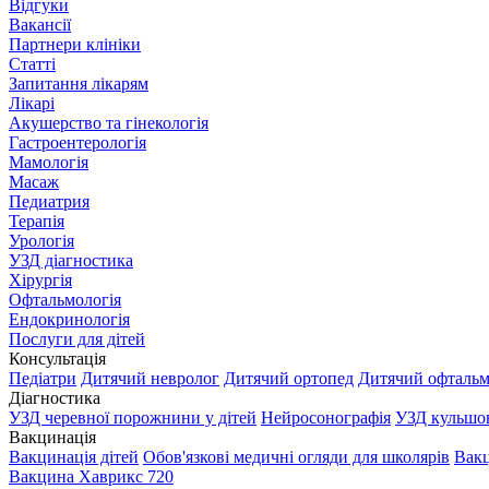
Відгуки
Вакансії
Партнери клініки
Статті
Запитання лікарям
Лікарі
Акушерство та гінекологія
Гастроентерологія
Мамологія
Масаж
Педиатрия
Терапія
Урологія
УЗД діагностика
Хірургія
Офтальмологія
Ендокринологія
Послуги для дітей
Консультація
Педіатри
Дитячий невролог
Дитячий ортопед
Дитячий офтальм
Діагностика
УЗД черевної порожнини у дітей
Нейросонографія
УЗД кульшов
Вакцинація
Вакцинація дітей
Обов'язкові медичні огляди для школярів
Вакц
Вакцина Хаврикс 720