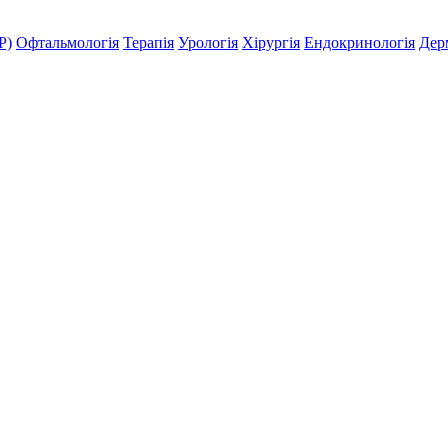
Р)
Офтальмологія
Терапія
Урологія
Хірургія
Ендокринологія
Дер