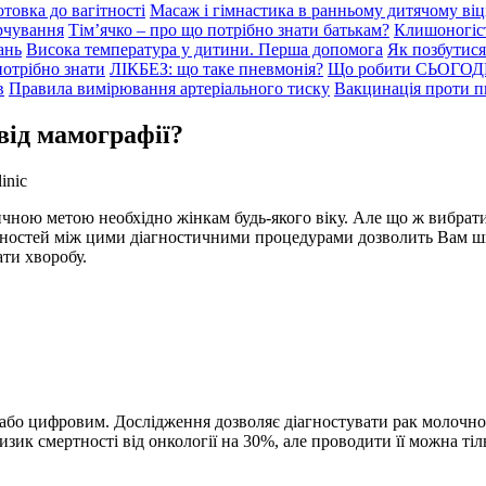
отовка до вагітності
Масаж і гімнастика в ранньому дитячому віц
рчування
Тім’ячко – про що потрібно знати батькам?
Клишоногіс
ань
Висока температура у дитини. Перша допомога
Як позбутися
потрібно знати
ЛІКБЕЗ: що таке пневмонія?
Що робити СЬОГОДНІ 
в
Правила вимірювання артеріального тиску
Вакцинація проти п
від мамографії?
тичною метою необхідно жінкам будь-якого віку. Але що ж вибрат
мінностей між цими діагностичними процедурами дозволить Вам ш
ати хворобу.
або цифровим. Дослідження дозволяє діагностувати рак молочної з
к смертності від онкології на 30%, але проводити її можна тіль