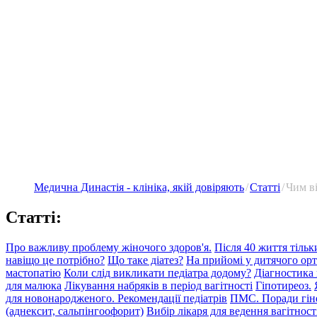
Медична Династія - клініка, якій довіряють
Статті
Чим ві
Статті:
Про важливу проблему жіночого здоров'я.
Після 40 життя тільк
навіщо це потрібно?
Що таке діатез?
На прийомі у дитячого орт
мастопатію
Коли слід викликати педіатра додому?
Діагностика 
для малюка
Лікування набряків в період вагітності
Гіпотиреоз.
для новонародженого. Рекомендації педіатрів
ПМС. Поради гін
(аднексит, сальпінгоофорит)
Вибір лікаря для ведення вагітност