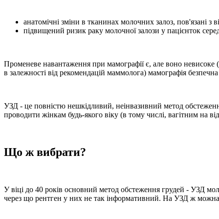
анатомічні зміни в тканинах молочних залоз, пов'язані з 
підвищений ризик раку молочної залози у пацієнток серед
Променеве навантаження при мамографії є, але воно невисоке (п
в залежності від рекомендацій маммолога) мамографія безпечна д
УЗД - це повністю нешкідливий, неінвазивний метод обстеження
проводити жінкам будь-якого віку (в тому числі, вагітним на від
Що ж вибрати?
У віці до 40 років основний метод обстеження грудей - УЗД мо
через що рентген у них не так інформативний. На УЗД ж можна д