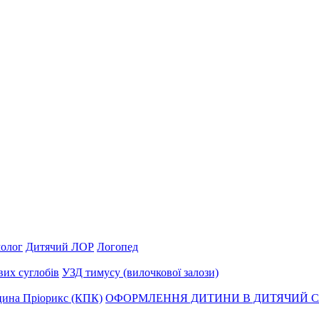
олог
Дитячий ЛОР
Логопед
их суглобів
УЗД тимусу (вилочкової залози)
ина Пріорикс (КПК)
ОФОРМЛЕННЯ ДИТИНИ В ДИТЯЧИЙ С