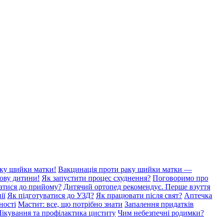
аку шийки матки!
Вакцинація проти раку шийки матки —
лову дитини!
Як запустити процес схуднення?
Поговоримо про
ватися до прийому?
Дитячий ортопед рекомендує. Перше взуття
ії
Як підготуватися до УЗД?
Як працювати після свят?
Аптечка
ності
Мастит: все, що потрібно знати
Запалення придатків
Лікування та профілактика циститу
Чим небезпечні родимки?