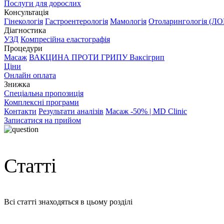
Послуги для дорослих
Консультація
Гінекологія
Гастроентерологія
Мамологія
Отоларингологія (ЛО
Діагностика
УЗД
Компресійна еластографія
Процедури
Масаж
ВАКЦИНА ПРОТИ ГРИПУ Ваксігрип
Ціни
Онлайн оплата
Знижка
Спеціальна пропозиція
Комплексні програми
Контакти
Результати аналізів
Масаж -50% | MD Clinic
Записатися на прийом
Статті
Всі статті знаходяться в цьому розділі