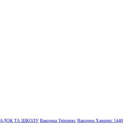
АДОК ТА ШКОЛУ
Вакцина Твінрикс
Вакцина Хаврикс 1440