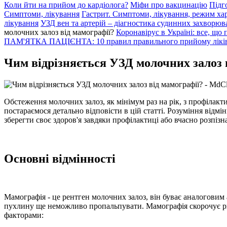
Коли йти на прийом до кардіолога?
Міфи про вакцинацію
Підг
Симптоми, лікування
Гастрит. Симптоми, лікування, режим ха
лікування
УЗД вен та артерій – діагностика судинних захворюв
молочних залоз від мамографії?
Коронавірус в Україні: все, що 
ПАМ'ЯТКА ПАЦІЄНТА: 10 правил правильного прийому лікі
Чим відрізняється УЗД молочних залоз 
Обстеження молочних залоз, як мінімум раз на рік, з профілак
постараємося детально відповісти в цій статті. Розуміння від
зберегти своє здоров'я завдяки профілактиці або вчасно розпізн
Основні відмінності
Мамографія - це рентген молочних залоз, він буває аналоговим 
пухлину ще неможливо пропальпувати. Мамографія скорочує ризи
факторами: