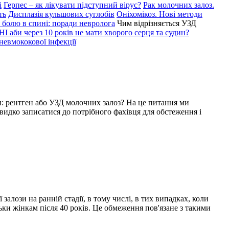
і
Герпес – як лікувати підступний вірус?
Рак молочних залоз.
ть
Дисплазія кульшових суглобів
Оніхомікоз. Нові методи
 болю в спині: поради невролога
Чим відрізняється УЗД
аби через 10 років не мати хворого серця та судин?
невмококової інфекції
и: рентген або УЗД молочних залоз? На це питання ми
видко записатися до потрібного фахівця для обстеження і
алози на ранній стадії, в тому числі, в тих випадках, коли
ки жінкам після 40 років. Це обмеження пов'язане з такими