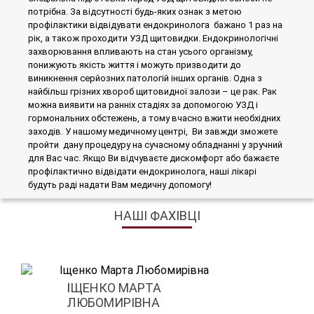
потрібна. За відсутності будь-яких ознак з метою
профілактики відвідувати ендокринолога бажано 1 раз на
рік, а також проходити УЗД щитовидки. Ендокринологічні
захворювання впливають на стан усього організму,
понижують якість життя і можуть призводити до
виникнення серйозних патологій інших органів. Одна з
найбільш грізних хвороб щитовидної залози – це рак. Рак
можна виявити на ранніх стадіях за допомогою УЗД і
гормональних обстежень, а тому вчасно вжити необхідних
заходів. У нашому медичному центрі, Ви завжди зможете
пройти дану процедуру на сучасному обладнанні у зручний
для Вас час. Якщо Ви відчуваєте дискомфорт або бажаєте
профілактично відвідати ендокринолога, наші лікарі
будуть раді надати Вам медичну допомогу!
НАШІ ФАХІВЦІ
ІЩЕНКО МАРТА
ЛЮБОМИРІВНА