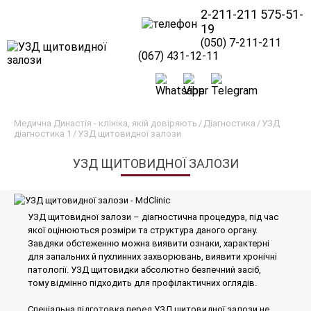
2-211-211
575-51-
19
(050) 7-211-211
(067) 431-12-11
Медична Династія - клініка, якій довіряють
Діагностика
УЗД
діагностика 1
УЗД щитовидної залози
УЗД ЩИТОВИДНОЇ ЗАЛОЗИ
УЗД щитовидної залози – діагностична процедура, під час
якої оцінюються розміри та структура даного органу.
Завдяки обстеженню можна виявити ознаки, характерні
для запальних й пухлинних захворювань, виявити хронічні
патології. УЗД щитовидки абсолютно безпечний засіб,
тому відмінно підходить для профілактичних оглядів.
Спеціальна підготовка перед УЗД щитовидної залози не