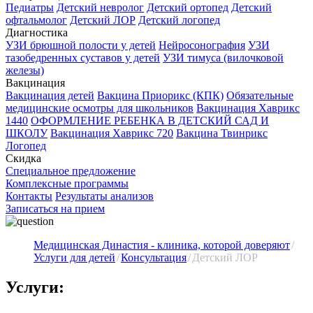
Педиатры
Детский невролог
Детский ортопед
Детский
офтальмолог
Детский ЛОР
Детский логопед
Диагностика
УЗИ брюшной полости у детей
Нейросонография
УЗИ
тазобедренных суставов у детей
УЗИ тимуса (вилочковой
железы)
Вакцинация
Вакцинация детей
Вакцина Приорикс (КПК)
Обязательные
медицинские осмотры для школьников
Вакцинация Хаврикс
1440
ОФОРМЛЕНИЕ РЕБЕНКА В ДЕТСКИЙ САД И
ШКОЛУ
Вакцинация Хаврикс 720
Вакцина Твинрикс
Логопед
Скидка
Специальное предложение
Комплексные программы
Контакты
Результаты анализов
Записаться на прием
Медицинская Династия - клиника, которой доверяют
Услуги для детей
Консультация
Детский ЛОР
Услуги: