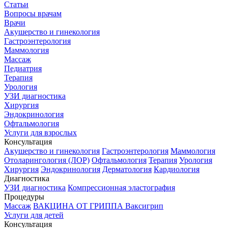
Статьи
Вопросы врачам
Врачи
Акушерство и гинекология
Гастроэнтерология
Маммология
Массаж
Педиатрия
Терапия
Урология
УЗИ диагностика
Хирургия
Эндокринология
Офтальмология
Услуги для взрослых
Консультация
Акушерство и гинекология
Гастроэнтерология
Маммология
Отоларингология (ЛОР)
Офтальмология
Терапия
Урология
Хирургия
Эндокринология
Дерматология
Кардиология
Диагностика
УЗИ диагностика
Компрессионная эластография
Процедуры
Массаж
ВАКЦИНА ОТ ГРИППА Ваксигрип
Услуги для детей
Консультация