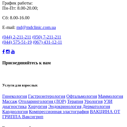
График работы:
Пн-Пт: 8.00-20.00;
Сб: 8.00-16.00
E-mail:
md@mdclinic.com.ua
(044) 2-211-211
(050) 7-211-211
(044) 575-51-19
(067) 431-12-11
Присоединяйтесь к нам
Услуги для взрослых
Гинекология
Гастроэнтерология
Офтальмология
Маммология
Массаж
Отоларингология (ЛОР)
Терапия
Урология
УЗИ
диагностика
Хирургия
Эндокринология
Дерматология
Кардиология
Компрессионная эластография
ВАКЦИНА ОТ
ГРИППА Ваксигрип