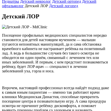
Педиатры
Детский невролог
Детский ортопед
Детский
офтальмолог
Детский ЛОР
Детский логопед
Детский ЛОР
Посещение профильных медицинских специалистов нередко
становится для детей настоящим мучением — малыши
пугаются непонятных манипуляций, да и сама обстановка
врачебного кабинета не настраивает ребёнка на позитивный
лад. А ведь в большинстве случаев без такого осмотра не
обходится ни один приём, связанный с лечением тех или
иных заболеваний. И первым, с кем предстоит познакомиться
ребёнку, будет ЛОР-врач — специалист в лечении
заболеваний уха, горла и носа.
Впрочем, настоящий профессионал всегда найдёт подход даже
к самым юным пациентам — именно так работают врачи
клиники Медицинская Династия, способные превратить
посещение центра в познавательную игру. А сама процедура
осмотра не причинит ребёнку дискомфорта, и поможет
выявить причины проблем со здоровьем и назначить