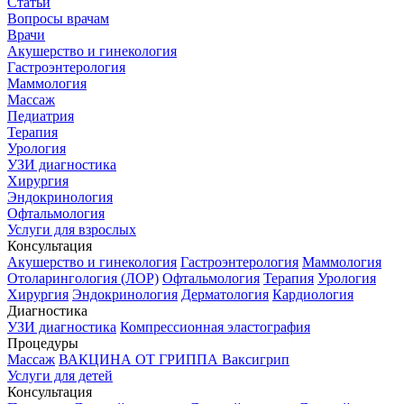
Статьи
Вопросы врачам
Врачи
Акушерство и гинекология
Гастроэнтерология
Маммология
Массаж
Педиатрия
Терапия
Урология
УЗИ диагностика
Хирургия
Эндокринология
Офтальмология
Услуги для взрослых
Консультация
Акушерство и гинекология
Гастроэнтерология
Маммология
Отоларингология (ЛОР)
Офтальмология
Терапия
Урология
Хирургия
Эндокринология
Дерматология
Кардиология
Диагностика
УЗИ диагностика
Компрессионная эластография
Процедуры
Массаж
ВАКЦИНА ОТ ГРИППА Ваксигрип
Услуги для детей
Консультация