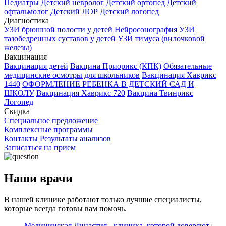
Педиатры
Детский невролог
Детский ортопед
Детский
офтальмолог
Детский ЛОР
Детский логопед
Диагностика
УЗИ брюшной полости у детей
Нейросонография
УЗИ
тазобедренных суставов у детей
УЗИ тимуса (вилочковой
железы)
Вакцинация
Вакцинация детей
Вакцина Приорикс (КПК)
Обязательные
медицинские осмотры для школьников
Вакцинация Хаврикс
1440
ОФОРМЛЕНИЕ РЕБЕНКА В ДЕТСКИЙ САД И
ШКОЛУ
Вакцинация Хаврикс 720
Вакцина Твинрикс
Логопед
Скидка
Специальное предложение
Комплексные программы
Контакты
Результаты анализов
Записаться на прием
Наши врачи
В нашей клинике работают только лучшие специалисты,
которые всегда готовы вам помочь.
Медицинская Династия - клиника, которой доверяют