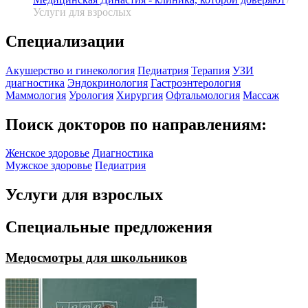
Услуги для взрослых
Специализации
Акушерство и гинекология
Педиатрия
Терапия
УЗИ
диагностика
Эндокринология
Гастроэнтерология
Маммология
Урология
Хирургия
Офтальмология
Массаж
Поиск докторов по направлениям:
Женское здоровье
Диагностика
Мужское здоровье
Педиатрия
Услуги для взрослых
Специальные предложения
Медосмотры для школьников